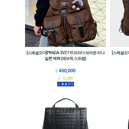
[스페셜오더]PRADA-2VZ110 프라다 브라운 리나
[스페셜오더
일론 백팩 (패브릭 스트랩)
400,000
12,000