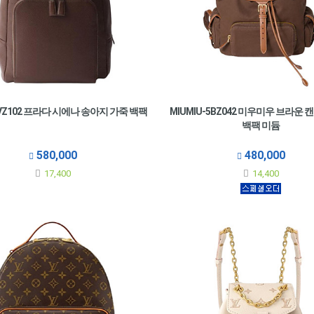
2VZ102 프라다 시에나 송아지 가죽 백팩
MIUMIU-5BZ042 미우미우 브라운 
백팩 미듐
580,000
480,000
17,400
14,400