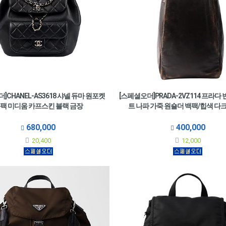
]CHANEL-AS3618 샤넬 듀마 원포켓
[스페셜오더]PRADA-2VZ114 프라다
팩 미디움 카프스킨 블랙 금장
트 나파 가죽 원숄더 백팩/힙색 
680,000
400,000
20,400
12,000