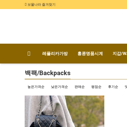
보물나라 즐겨찾기
레플리카가방
홍콩명품시계
지갑/W
백팩/Backpacks
높은가격순
낮은가격순
판매순
평점순
후기순