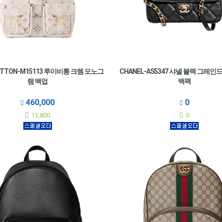
UITTON-M15113 루이비통 크렘 모노그
CHANEL-AS5347 샤넬 블랙 그레
램 백업
백팩
460,000
0
13,800
0