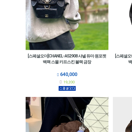
[스페셜오더]CHANEL-AS2908 샤넬 듀마 원포켓
[스페셜오더
백팩 스몰 카프스킨 블랙 금장
백
640,000
19,200