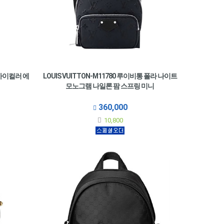
 바이컬러 에
LOUIS VUITTON-M11780 루이비통 폴라 나이트
모노그램 나일론 팜 스프링 미니
360,000
10,800