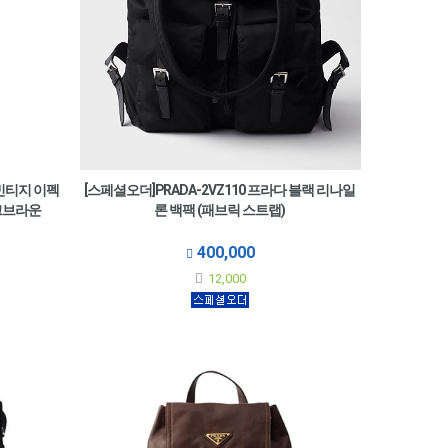
 빈티지 이펙
[스페셜오더]PRADA-2VZ110 프라다 블랙 리나일
다크브라운
론 백팩 (패브릭 스트랩)
400,000
12,000