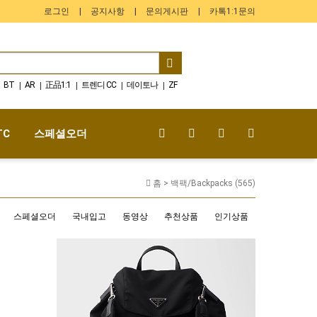
로그인
공지사항
문의게시판
카톡1:1문의
BT
AR
正品1:1
트렌디 CC
데이토나
ZF
|
|
|
|
|
스머프
GMT-Master
Submariner
펩시
|
|
|
|
TC
스페셜오더
홈 >
백팩/Backpacks (565)
스페셜오더
국내입고
동영상
추천상품
인기상품