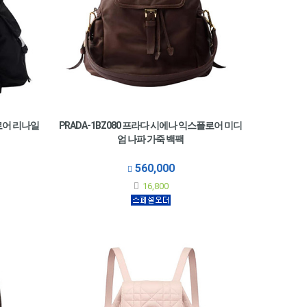
플로어 리나일
PRADA-1BZ080 프라다 시에나 익스플로어 미디
엄 나파 가죽 백팩
560,000
16,800