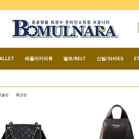
ALLET
레플리카의류
벨트/BELT
신발/SHOES
E
댓글순
최근순