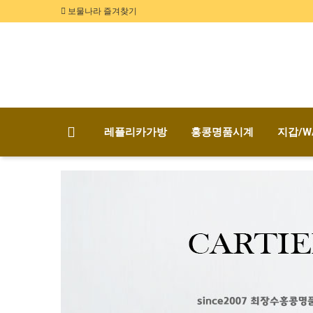
보물나라 즐겨찾기
레플리카가방
홍콩명품시계
지갑/W