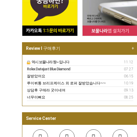
Review I
구매후기
+
역시 보물나라 짱~ 입니다
11.12
Rolex Datejust Blue Diamond
07.27
잘받았어요
06.15
루이뷔통 브리프케이스 외 로퍼 잘받았습니다~~
10.19
상담후 구매라 굿이네여
09.13
너무이뻐요
08.25
Service Center