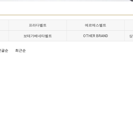
프라다벨트
에르메스벨트
보테가베네타벨트
OTHER BRAND
상
댓글순
최근순