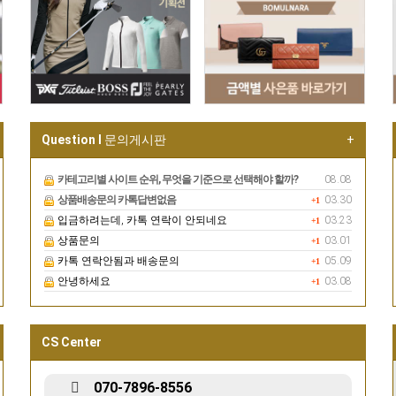
Question I
문의게시판
+
카테고리별 사이트 순위, 무엇을 기준으로 선택해야 할까?
08.08
상품배송문의 카톡답변없음
03.30
+1
입금하려는데, 카톡 연락이 안되네요
03.23
+1
상품문의
03.01
+1
카톡 연락안됨과 배송문의
05.09
+1
안녕하세요
03.08
+1
CS Center
070-7896-8556