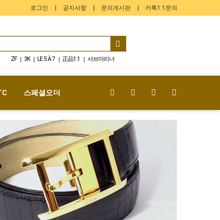
로그인
공지사항
문의게시판
카톡1:1문의
ZF
3K
LE 5 À 7
正品1:1
서브마리너
|
|
|
|
GMT-Master
스프라이트
TF
AF
팬더
|
|
|
|
|
TC
스페셜오더