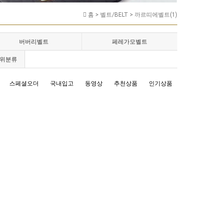
홈 >
벨트/BELT
>
까르띠에벨트(1)
버버리벨트
페레가모벨트
위분류
스페셜오더
국내입고
동영상
추천상품
인기상품