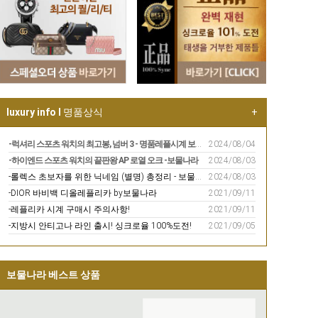
luxury info I
명품상식
+
-럭셔리 스포츠 워치의 최고봉, 넘버 3 - 명품레플시계 보물나라
2024/08/04
-하이엔드 스포츠 워치의 끝판왕 AP 로열 오크 -보물나라
2024/08/03
-롤렉스 초보자를 위한 닉네임 (별명) 총정리 - 보물나라
2024/08/03
-DIOR 바비백 디올레플리카 by보물나라
2021/09/11
-레플리카 시계 구매시 주의사항!
2021/09/11
-지방시 안티고나 라인 출시! 싱크로율 100%도전!
2021/09/05
보물나라 베스트 상품