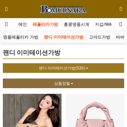
메인
레플리카가방
홍콩명품시계
지갑/WALLET
랑 명품레플리카 가방
팬디 이미테이션가방
고야드가방
버버
팬디 이미테이션가방
팬디 이미테이션가방(526)
상품정렬