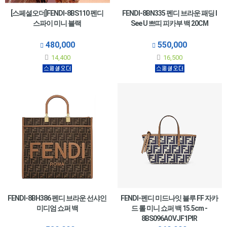
[스페셜오더]FENDI-8BS110 펜디
FENDI-8BN335 펜디 브라운 패딩 I
스파이 미니 블랙
See U 쁘띠 피카부 백 20CM
480,000
550,000
14,400
16,500
FENDI-8BH386 펜디 브라운 선샤인
FENDI-펜디 미드나잇 블루 FF 자카
미디엄 쇼퍼 백
드 롤 미니 쇼퍼 백 15.5cm -
8BS096AOVJF1PIR