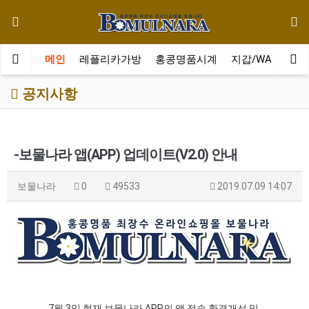
메인
레플리카가방
홍콩명품시계
지갑/WALLET
공지사항
-보물나라 앱(APP) 업데이트(V2.0) 안내
보물나라
0
49533
2019.07.09 14:07
7월 3일 현재 보물나라 APP의 앱 접속 환경개선 및