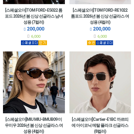
[스페셜오더]TOM FORD-ES022 톰
[스페셜오더]TOM FORD-RE1022
포드 2026년 봄 신상 선글라스 남녀
톰포드 2026년 봄 신상 선글라스 여
성용 (7컬러)
성용 (4컬러)
200,000
200,000
6,000
6,000
[스페셜오더]MIU MIU-BMUB09 미
[스페셜오더]Cartier-E1BC 까르띠
우미우 2026년 봄 신상 선글라스 여
에 아이코닉 메탈 플라크 선글라스
성용 (4컬러)
(8컬러)