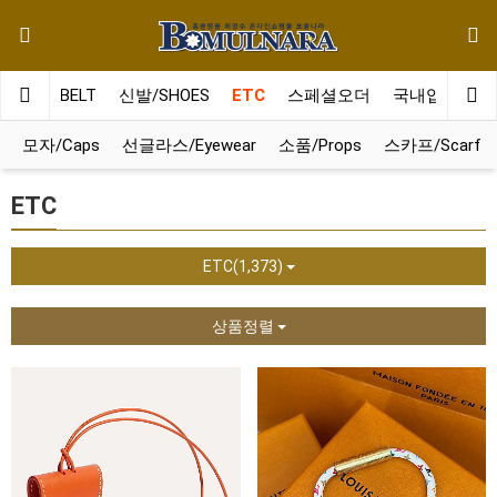
벨트/BELT
신발/SHOES
ETC
스페셜오더
국내입고2일
모자/Caps
선글라스/Eyewear
소품/Props
스카프/Scarf
ETC
ETC(1,373)
상품정렬