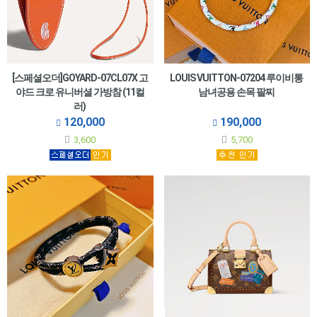
[스페셜오더]GOYARD-07CL07X 고
LOUIS VUITTON-07204 루이비통
야드 크로 유니버셜 가방참 (11컬
남녀공용 손목 팔찌
러)
120,000
190,000
3,600
5,700