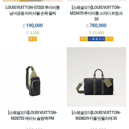
LOUIS VUITTON-07203 루이비통
[스페셜오더]LOUIS VUITTON-
남녀공용 리버서블 손목 팔찌
M29470 루이비통 스피디 트렁크
20
190,000
780,000
5,700
23,400
[스페셜오더]LOUIS VUITTON-
[스페셜오더]LOUIS VUITTON-
M28735 애비뉴 슬링백 PM
M28639 키폴 반둘리에 35