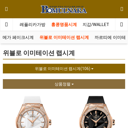
메인
레플리카가방
홍콩명품시계
지갑/WALLET
레플리
오메가 페이크시계
위블로 이미테이션 랩시계
까르띠에 이미테
위블로 이미테이션 랩시계
위블로 이미테이션 랩시계(106)
상품정렬