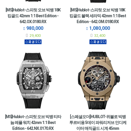
[MS]Hublot-스피릿 오브 빅뱅 18K
[MS]Hublot-스피릿 오브 빅뱅 18K
킹골드 42mm 1:1 Best Edition -
킹골드 블랙 세라믹 42mm 1:1 Best
642.OX.0180.RX
Edition - 642.OM.0180.RX
980,000
1,080,000
29,400
32,400
[MS]Hublot-스피릿 오브 빅뱅 티타
[스페셜오더]HUBLOT-위블로 빅뱅
늄 레플 워치 42mm 1:1 Best
투르비용 5데이 파워리저브 인디케
Edition - 642.NX.0170.RX
이터 매직골드 시계 45mm