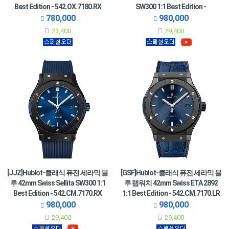
Best Edition - 542.OX.7180.RX
SW300 1:1 Best Edition -
542.CO.1181.RX
780,000
980,000
23,400
29,400
[JJZ]Hublot-클래식 퓨전 세라믹 블
[GSF]Hublot-클래식 퓨전 세라믹 블
루 42mm Swiss Sellita SW300 1:1
루 랩워치 42mm Swiss ETA 2892
Best Edition - 542.CM.7170.RX
1:1 Best Edition - 542.CM.7170.LR
980,000
980,000
29,400
29,400