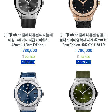
[JJF]Hublot-클래식 퓨전 티타늄 레
[JJF]Hublot-클래식 퓨전 킹 골드
이싱 그레이 미러급 카피워치
블랙 프리미엄 복제 시계 42mm 1:1
42mm 1:1 Best Edition -
Best Edition - 542.OX.1181.LR
542.NX.7071.RX
780,000
780,000
23,400
23,400