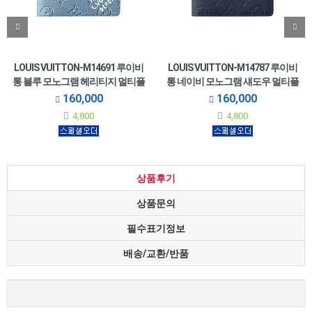
LOUIS VUITTON-M14691 루이비
LOUIS VUITTON-M14787 루이비
통 블루 모노그램 헤리티지 멀티플
통 네이비 모노그램 섀도우 멀티플
월릿
월릿
160,000
160,000
4,800
4,800
상품후기
상품문의
필수표기정보
배송/교환/반품