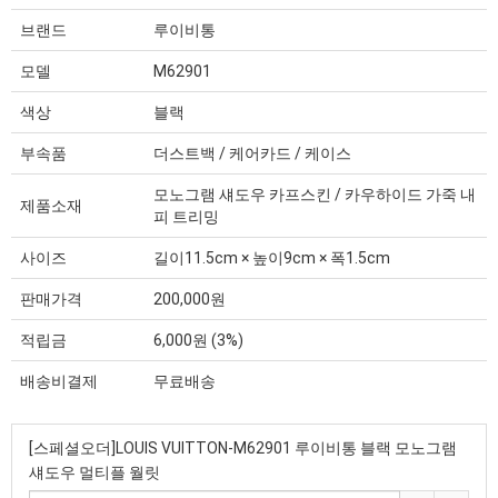
브랜드
루이비통
모델
M62901
색상
블랙
부속품
더스트백 / 케어카드 / 케이스
모노그램 섀도우 카프스킨 / 카우하이드 가죽 내
제품소재
피 트리밍
사이즈
길이11.5cm × 높이9cm × 폭1.5cm
판매가격
200,000원
적립금
6,000원 (3%)
배송비결제
무료배송
[스페셜오더]LOUIS VUITTON-M62901 루이비통 블랙 모노그램
섀도우 멀티플 월릿