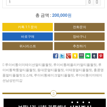
총 금액 :
200,000원
카톡 1:1 문의
전화문의
위시리스트
추천하기
루이비통이미테이션멀티플월릿
,
루이비통레플리카멀티플월릿
,
루
이비통짝퉁멀티플월릿
,
동대문멀티플월릿
,
이태원멀티플월릿
,
홍콩명
품멀티플월릿도소매
,
루이비통페이크멀티플월릿
,
루이비통이미테이
션남성반지갑