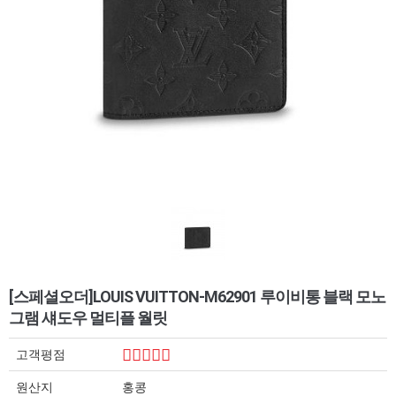
[스페셜오더]LOUIS VUITTON-M62901 루이비통 블랙 모노
그램 섀도우 멀티플 월릿
고객평점
원산지
홍콩