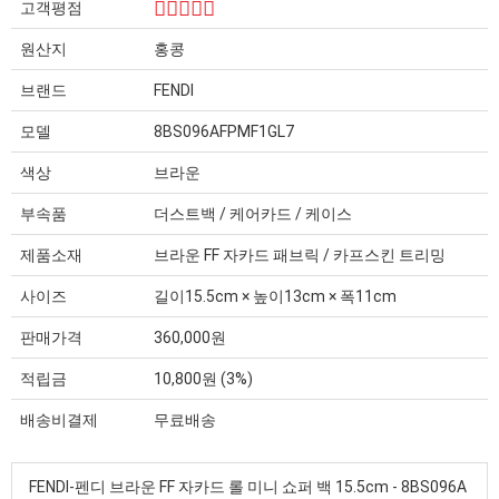
고객평점
원산지
홍콩
브랜드
FENDI
모델
8BS096AFPMF1GL7
색상
브라운
부속품
더스트백 / 케어카드 / 케이스
제품소재
브라운 FF 자카드 패브릭 / 카프스킨 트리밍
사이즈
길이15.5cm × 높이13cm × 폭11cm
판매가격
360,000원
적립금
10,800원 (3%)
배송비결제
무료배송
FENDI-펜디 브라운 FF 자카드 롤 미니 쇼퍼 백 15.5cm - 8BS096A