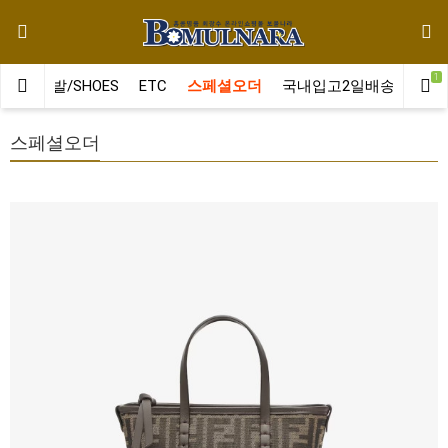
1
LT
신발/SHOES
ETC
스페셜오더
국내입고2일배송
클러
스페셜오더