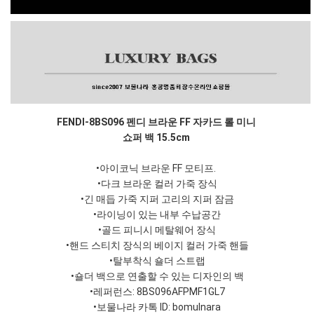
FENDI-8BS096 펜디 브라운 FF 자카드 롤 미니
쇼퍼 백 15.5cm
•아이코닉 브라운 FF 모티프.
•다크 브라운 컬러 가죽 장식
•긴 매듭 가죽 지퍼 고리의 지퍼 잠금
•라이닝이 있는 내부 수납공간
•골드 피니시 메탈웨어 장식
•핸드 스티치 장식의 베이지 컬러 가죽 핸들
•탈부착식 숄더 스트랩
•숄더 백으로 연출할 수 있는 디자인의 백
•레퍼런스: 8BS096AFPMF1GL7
•보물나라 카톡 ID: bomulnara